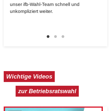
unser ifb-Wahl-Team schnell und
für 
unkompliziert weiter.
zur 
Sitz
Wichtige Videos
zur Betriebsratswahl