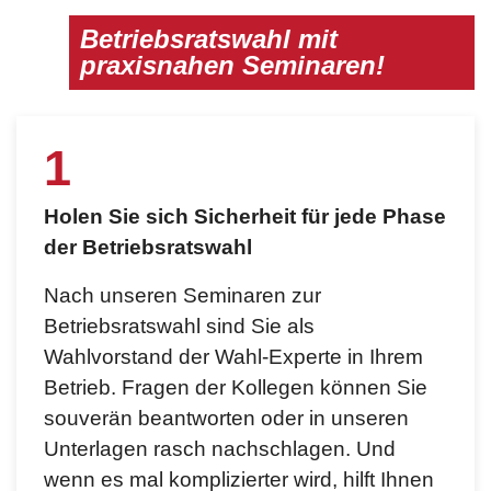
Betriebsratswahl mit
praxisnahen Seminaren!
1
2
Holen Sie sich Sicherheit für jede Phase
Mach
der Betriebsratswahl
den 
Nach unseren Seminaren zur
Spar
Betriebsratswahl sind Sie als
über
Wahlvorstand der Wahl-Experte in Ihrem
zur 
Betrieb. Fragen der Kollegen können Sie
weni
souverän beantworten oder in unseren
Wahl
Unterlagen rasch nachschlagen. Und
Nied
wenn es mal komplizierter wird, hilft Ihnen
Wahl