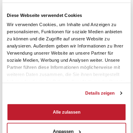
Flipcharts
online an
Nutzen Sie die
Gremiumsfunktion
und
Diese Webseite verwendet Cookies
verwalten Sie die Seminare Ihres gesamten
Gremiums
Wir verwenden Cookies, um Inhalte und Anzeigen zu
personalisieren, Funktionen für soziale Medien anbieten
zu können und die Zugriffe auf unsere Website zu
analysieren. Außerdem geben wir Informationen zu Ihrer
Verwendung unserer Website an unsere Partner für
Weitere Tools und Software
soziale Medien, Werbung und Analysen weiter. Unsere
Partner führen diese Informationen möglicherweise mit
zu Ihrer Betriebsratswahl
weiteren Daten zusammen, die Sie ihnen bereitgestellt
haben oder die sie im Rahmen Ihrer Nutzung der Dienste
gesammelt haben.
Details zeigen
Alle zulassen
Anpassen