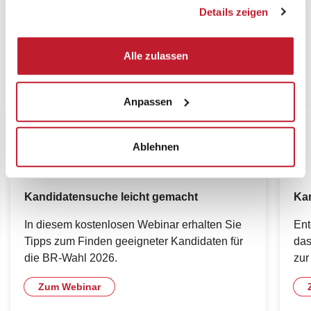
gesammelt haben.
Details zeigen
Alle zulassen
Seminartipps für eine erfolgreiche
Kandidatensuche
Anpassen
Ablehnen
Kandidatensuche leicht gemacht
Kan
In diesem kostenlosen Webinar erhalten Sie
Ent
Tipps zum Finden geeigneter Kandidaten für
das
die BR-Wahl 2026.
zur
Zum Webinar