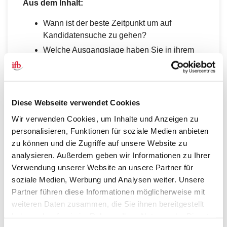
Aus dem Inhalt:
Wann ist der beste Zeitpunkt um auf
Kandidatensuche zu gehen?
Welche Ausgangslage haben Sie in ihrem
Betriebsrat?
Was spricht für eine Kandidatur als
Betriebsrat?
Diese Webseite verwendet Cookies
Wie stärken Sie das Image des Betriebsrats?
Welche Möglichkeiten zur Kandidatensuche
Wir verwenden Cookies, um Inhalte und Anzeigen zu
haben Sie?
personalisieren, Funktionen für soziale Medien anbieten
zu können und die Zugriffe auf unsere Website zu
Wie begleiten Sie Interessierte in dem
analysieren. Außerdem geben wir Informationen zu Ihrer
Prozess?
Verwendung unserer Website an unsere Partner für
Inklusive Checkliste „In 10 Schritten zur
soziale Medien, Werbung und Analysen weiter. Unsere
erfolgreichen Kandidatengewinnung“!
Partner führen diese Informationen möglicherweise mit
weiteren Daten zusammen, die Sie ihnen bereitgestellt
Jetzt Downloaden
haben oder die sie im Rahmen Ihrer Nutzung der Dienste